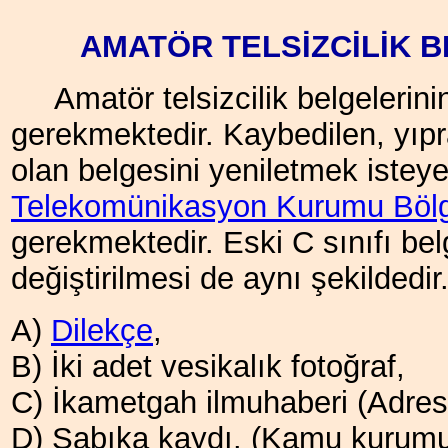
AMATÖR TELSİZCİLİK B
Amatör telsizcilik belgelerinin
gerekmektedir. Kaybedilen, yıp
olan belgesini yeniletmek isteyenl
Telekomünikasyon Kurumu Bölg
gerekmektedir. Eski C sınıfı belg
değiştirilmesi de aynı şekildedir
A)
Dilekçe
,
B) İki adet vesikalık fotoğraf,
C) İkametgah ilmuhaberi (Adres 
D) Sabıka kaydı. (Kamu kurumun